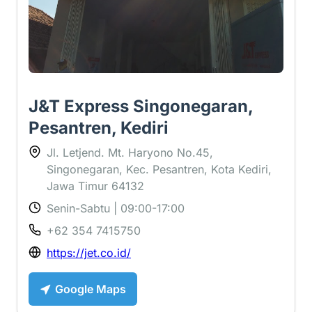
J&T Express Singonegaran,
Pesantren, Kediri
Jl. Letjend. Mt. Haryono No.45,
Singonegaran, Kec. Pesantren, Kota Kediri,
Jawa Timur 64132
Senin-Sabtu | 09:00-17:00
+62 354 7415750
https://jet.co.id/
Google Maps