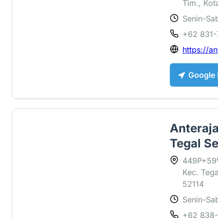
Tim., Ko
Senin-Sab
1 ⭐
+62 831-
https://an
Google
Anteraj
Tegal Se
449P+59W
Kec. Tega
52114
Senin-Sab
1 ⭐
+62 838