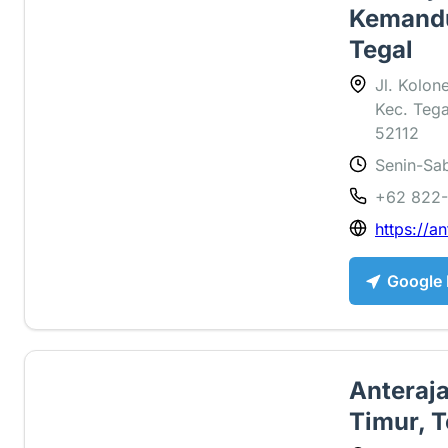
Kemandu
Tegal
Jl. Kolo
Kec. Tega
52112
Senin-Sab
1 ⭐
+62 822
https://an
Google
Anteraj
Timur, T