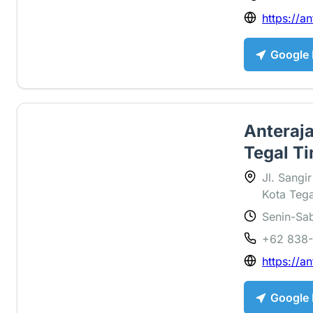
https://an
Google
Anteraja
Tegal Ti
Jl. Sangi
Kota Teg
Senin-Sab
1 ⭐
+62 838
https://an
Google