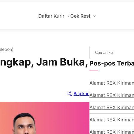
Daftar Kurir
Cek Resi
elepon)
engkap, Jam Buka,
Pos-pos Terb
Alamat REX Kiriman
Bagikan
Alamat REX Kiriman
Alamat REX Kiriman
Alamat REX Kiriman
Alamat REX Kiriman