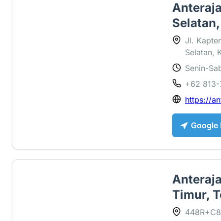
Anteraj
Selatan,
Jl. Kapte
Selatan, 
Senin-Sab
1.1 ⭐
+62 813-
https://an
Google
Anteraja
Timur, T
448R+C82,