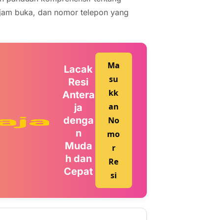
, jam buka, dan nomor telepon yang
Ma
Lacak
su
Resi
kk
Antera
an
ja
denga
No
n
mo
Muda
r
h dan
Re
Cepat
si