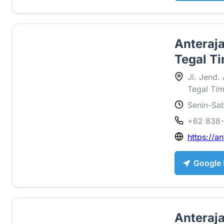
Anteraja
Tegal Ti
Jl. Jend.
Tegal Tim
Senin-Sab
3 ⭐
+62 838
https://an
Google
Anteraja