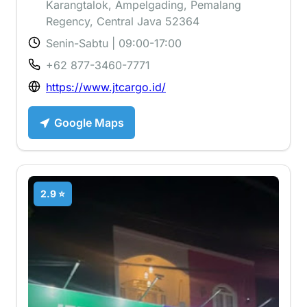
Karangtalok, Ampelgading, Pemalang
Regency, Central Java 52364
Senin-Sabtu | 09:00-17:00
+62 877-3460-7771
https://www.jtcargo.id/
Google Maps
2.9 ⭐