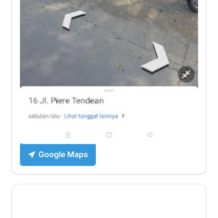
J&T Cargo Banjardawa III,
Banjardawa, Taman, Pemalang
Ruko Berkah Jaya, Jl. Piere Tendean Depan
Puskesmas B.2, Banjardawa III, Banjardawa,
Kec. Taman, Kabupaten Pemalang, Jawa
Tengah 52361
Senin-Sabtu | 09:00-17:00
+62 817-7286-2212
https://www.jtcargo.id/
Google Maps
1 ⭐