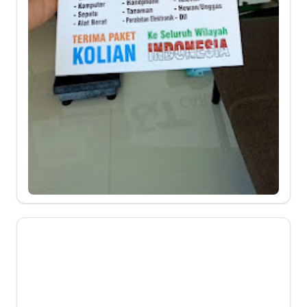
J&T Cargo Dusun III,
Ambokulon, Comal, Pemalang
4G7X+M4R, Dusun III, Ambokulon, Kec.
Comal, Kabupaten Pemalang, Jawa Tengah
Senin-Sabtu | 09:00-17:00
+62 812-1220-7448
https://www.jtcargo.id/
Google Maps
3 ⭐