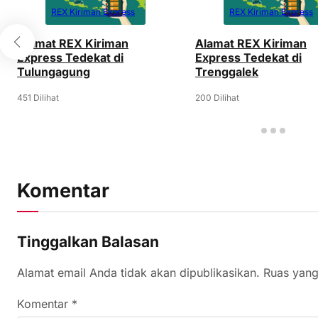
REX Kiriman Express
REX Kiriman Express
Alamat REX Kiriman
Alamat REX Kiriman
Express Tedekat di
Express Tedekat di
Tulungagung
Trenggalek
451 Dilihat
200 Dilihat
Komentar
Tinggalkan Balasan
Alamat email Anda tidak akan dipublikasikan.
Ruas yang
Komentar
*