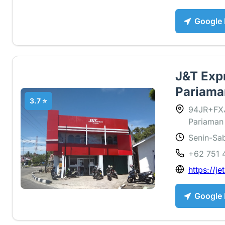
Google
J&T Expr
Pariama
3.7 ⭐
94JR+FXJ
Pariaman
Senin-Sab
+62 751 
https://je
Google