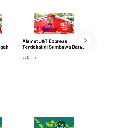
J&T Express
J&T Express
Alamat J&T Express
10+ Alamat J&
ngah
Terdekat di Sumbawa Barat
Terdekat di S
53 Dilihat
296 Dilihat