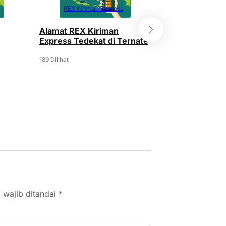
REX Kiriman Express
REX Kiriman
Alamat REX Kiriman
Alamat REX Ki
Express Tedekat di Ternate
Express Tedeka
189 Dilihat
177 Dilihat
 wajib ditandai
*