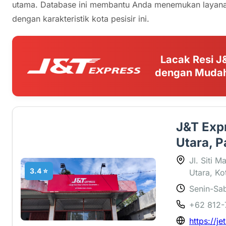
utama. Database ini membantu Anda menemukan layanan
dengan karakteristik kota pesisir ini.
Lacak Resi J
dengan Mudah
J&T Expr
Utara, 
Jl. Siti 
3.4 ⭐
Utara, Ko
Senin-Sab
+62 812-
https://je