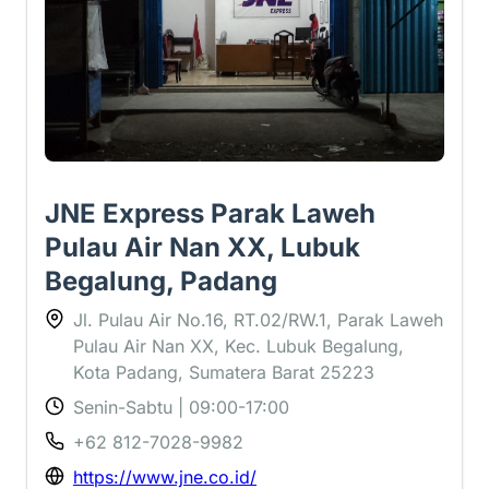
JNE Express Parak Laweh
Pulau Air Nan XX, Lubuk
Begalung, Padang
Jl. Pulau Air No.16, RT.02/RW.1, Parak Laweh
Pulau Air Nan XX, Kec. Lubuk Begalung,
Kota Padang, Sumatera Barat 25223
Senin-Sabtu | 09:00-17:00
+62 812-7028-9982
https://www.jne.co.id/