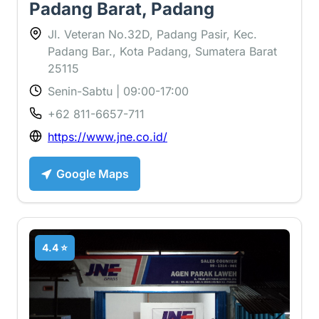
Padang Barat, Padang
Jl. Veteran No.32D, Padang Pasir, Kec.
Padang Bar., Kota Padang, Sumatera Barat
25115
Senin-Sabtu | 09:00-17:00
+62 811-6657-711
https://www.jne.co.id/
Google Maps
4.4 ⭐