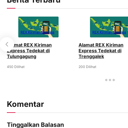
REX Kiriman Express
REX Kiriman Express
Alamat REX Kiriman
Alamat REX Kiriman
Express Tedekat di
Express Tedekat di
Tulungagung
Trenggalek
450 Dilihat
200 Dilihat
Komentar
Tinggalkan Balasan