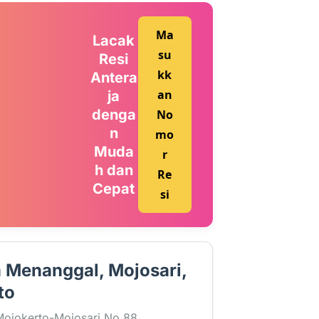
Ma
Lacak
su
Resi
kk
Antera
an
ja
denga
No
n
mo
Muda
r
h dan
Re
Cepat
si
a Menanggal, Mojosari,
to
Mojokerto-Mojosari No.88,