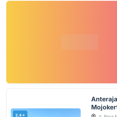
Anteraj
Mojoker
2.4 ⭐
Jl. Raya 