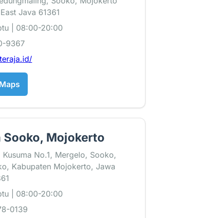
Kedungmaling, Sooko, Mojokerto
 East Java 61361
tu | 08:00-20:00
0-9367
teraja.id/
 Maps
a Sooko, Mojokerto
a Kusuma No.1, Mergelo, Sooko,
ko, Kabupaten Mojokerto, Jawa
361
tu | 08:00-20:00
78-0139