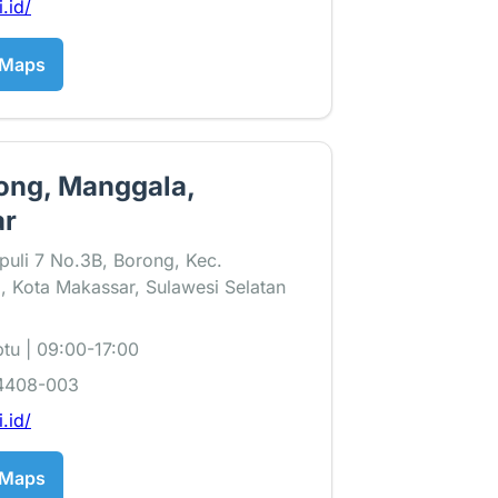
i.id/
 Maps
rong, Manggala,
ar
puli 7 No.3B, Borong, Kec.
 Kota Makassar, Sulawesi Selatan
tu | 09:00-17:00
4408-003
i.id/
 Maps