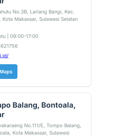
ar
lahutu No.3B, Lariang Bangi, Kec.
 Kota Makassar, Sulawesi Selatan
tu | 09:00-17:00
3621756
i.id/
 Maps
po Balang, Bontoala,
ar
wakaraeng No.111/E, Tompo Balang,
oala, Kota Makassar, Sulawesi