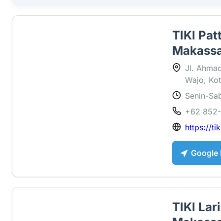
TIKI Pat
Makass
Jl. Ahmad
Wajo, Kot
Senin-Sab
4.5 ⭐
+62 852
https://tik
Google
TIKI Lar