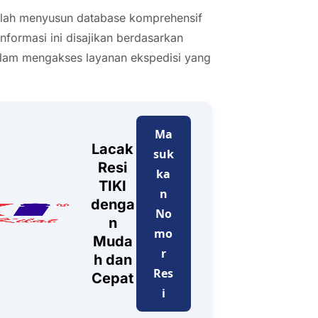
elah menyusun database komprehensif
Informasi ini disajikan berdasarkan
lam mengakses layanan ekspedisi yang
Ma
Lacak
suk
Resi
ka
TIKI
n
denga
No
n
mo
Muda
r
h dan
Res
Cepat
i