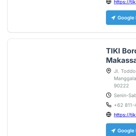
https://tik
Google
TIKI Bo
Makass
Jl. Toddo
Manggala,
90222
Senin-Sab
3.6 ⭐
+62 811-
https://tik
Google