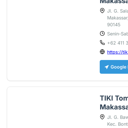
Makass
Jl. G. Sa
Makassar,
90145
Senin-Sab
4.6 ⭐
+62 411 
https://tik
Google
TIKI Tom
Makass
Jl. G. Ba
Kec. Bont