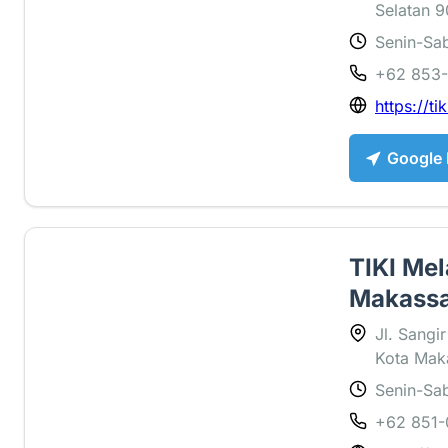
Selatan 9
Senin-Sab
3.7 ⭐
+62 853
https://tik
Google
TIKI Mel
Makass
Jl. Sangi
Kota Maka
Senin-Sab
4.2 ⭐
+62 851-