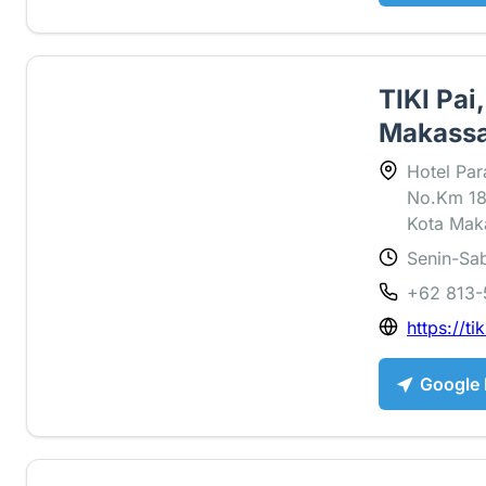
TIKI Pai
Makass
Hotel Par
No.Km 18 
Kota Mak
Senin-Sab
4.7 ⭐
+62 813-
https://tik
Google