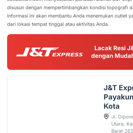
disusun dengan mempertimbangkan kondisi topografi dan 
Informasi ini akan membantu Anda menemukan outlet yan
dari lokasi tempat tinggal atau aktivitas Anda.
Lacak Resi J
dengan Mudah
J&T Exp
Payakum
Kota
Jl. Dipo
Utara, Ka
Barat 26