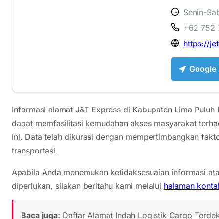
Senin-Sab
3.3 ⭐
+62 752
https://je
Google
Informasi alamat J&T Express di Kabupaten Lima Puluh K
dapat memfasilitasi kemudahan akses masyarakat terhad
ini. Data telah dikurasi dengan mempertimbangkan fak
transportasi.
Apabila Anda menemukan ketidaksesuaian informasi a
diperlukan, silakan beritahu kami melalui
halaman konta
Baca juga:
Daftar Alamat Indah Logistik Cargo Terdek