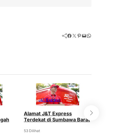
J&T Express
J&T Express
Alamat J&T Express
10+ Alamat J&
ngah
Terdekat di Sumbawa Barat
Terdekat di S
53 Dilihat
294 Dilihat