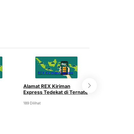
REX Kiriman Express
REX Kiriman
Alamat REX Kiriman
Alamat REX Ki
Express Tedekat di Ternate
Express Tedeka
189 Dilihat
177 Dilihat