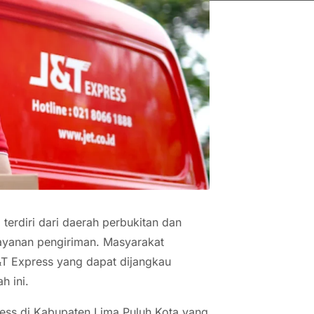
terdiri dari daerah perbukitan dan
layanan pengiriman. Masyarakat
T Express yang dapat dijangkau
h ini.
ess di Kabupaten Lima Puluh Kota yang