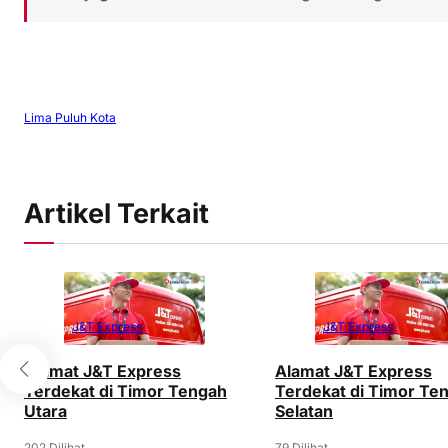
Lima Puluh Kota
Artikel Terkait
J&T Express
J&T Express
Alamat J&T Express
Alamat J&T Express
Terdekat di Timor Tengah
Terdekat di Timor Te
Utara
Selatan
202 Dilihat
79 Dilihat