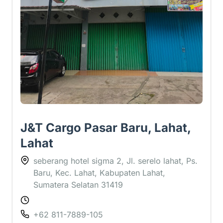
J&T Cargo Pasar Baru, Lahat,
Lahat
seberang hotel sigma 2, Jl. serelo lahat, Ps.
Baru, Kec. Lahat, Kabupaten Lahat,
Sumatera Selatan 31419
+62 811-7889-105