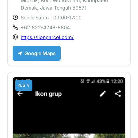
Mranak, Kec. Wonosalam, Kabupaten
Demak, Jawa Tengah 59571
Senin-Sabtu | 09:00-17:00
+62 822-4248-8804
https://lionparcel.com/
Google Maps
4.5 ⭐