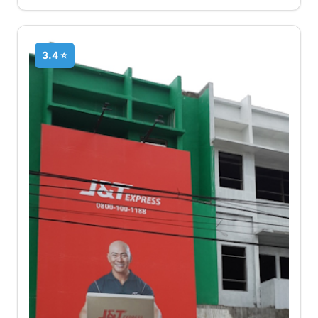
3.4 ⭐