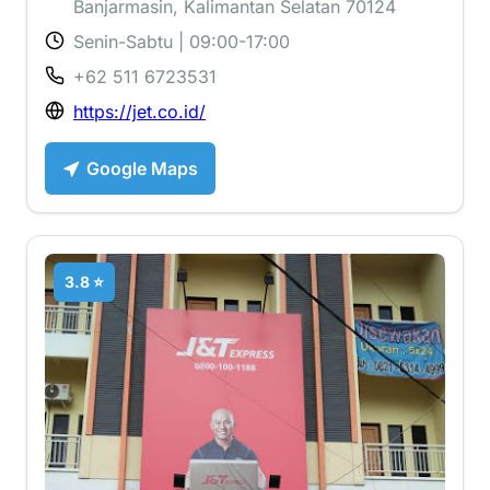
Banjarmasin, Kalimantan Selatan 70124
Senin-Sabtu | 09:00-17:00
+62 511 6723531
https://jet.co.id/
Google Maps
3.8 ⭐