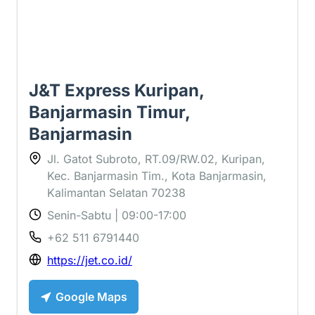
J&T Express Kuripan,
Banjarmasin Timur,
Banjarmasin
Jl. Gatot Subroto, RT.09/RW.02, Kuripan,
Kec. Banjarmasin Tim., Kota Banjarmasin,
Kalimantan Selatan 70238
Senin-Sabtu | 09:00-17:00
+62 511 6791440
https://jet.co.id/
Google Maps