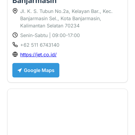
Banjarmasin
Jl. K. S. Tubun No.2a, Kelayan Bar., Kec.
Banjarmasin Sel., Kota Banjarmasin,
Kalimantan Selatan 70234
Senin-Sabtu | 09:00-17:00
+62 511 6743140
https://jet.co.id/
Google Maps
2.8 ⭐