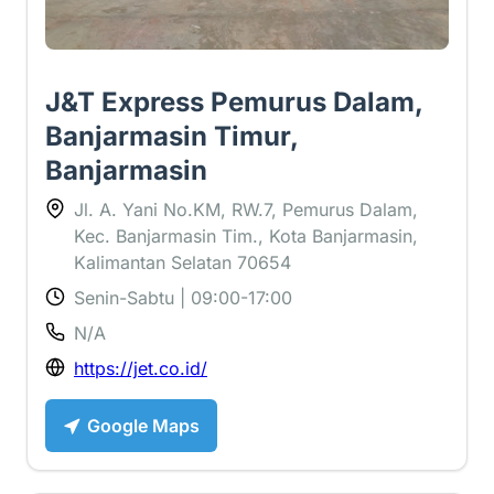
J&T Express Pemurus Dalam,
Banjarmasin Timur,
Banjarmasin
Jl. A. Yani No.KM, RW.7, Pemurus Dalam,
Kec. Banjarmasin Tim., Kota Banjarmasin,
Kalimantan Selatan 70654
Senin-Sabtu | 09:00-17:00
N/A
https://jet.co.id/
Google Maps