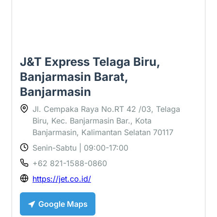
J&T Express Telaga Biru,
Banjarmasin Barat,
Banjarmasin
Jl. Cempaka Raya No.RT 42 /03, Telaga
Biru, Kec. Banjarmasin Bar., Kota
Banjarmasin, Kalimantan Selatan 70117
Senin-Sabtu | 09:00-17:00
+62 821-1588-0860
https://jet.co.id/
Google Maps