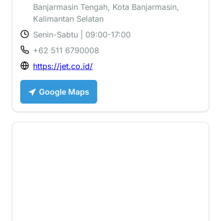
Banjarmasin Tengah, Kota Banjarmasin,
Kalimantan Selatan
Senin-Sabtu | 09:00-17:00
+62 511 6790008
https://jet.co.id/
Google Maps
3.7 ⭐