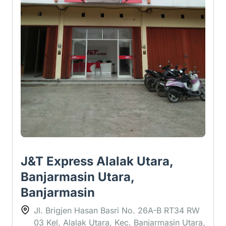
J&T Express Alalak Utara,
Banjarmasin Utara,
Banjarmasin
Jl. Brigjen Hasan Basri No. 26A-B RT34 RW
03 Kel, Alalak Utara, Kec. Banjarmasin Utara,