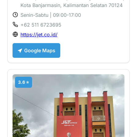
Kota Banjarmasin, Kalimantan Selatan 70124
Senin-Sabtu | 09:00-17:00
+62 511 6723695
https://jet.co.id/
Google Maps
3.6 ⭐