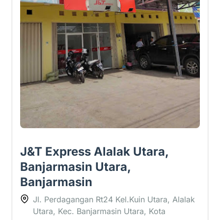
J&T Express Alalak Utara,
Banjarmasin Utara,
Banjarmasin
Jl. Perdagangan Rt24 Kel.Kuin Utara, Alalak
Utara, Kec. Banjarmasin Utara, Kota