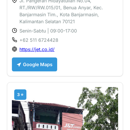
Jl. Pangeran Hidayatullah No.04,
RT./RW/RW.015/01, Benua Anyar, Kec.
Banjarmasin Tim., Kota Banjarmasin,
Kalimantan Selatan 70121
Senin-Sabtu | 09:00-17:00
+62 511 6724428
https://jet.co.id/
Google Maps
3 ⭐