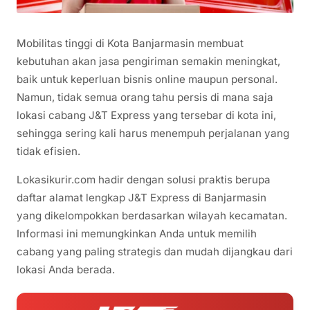
Mobilitas tinggi di Kota Banjarmasin membuat
kebutuhan akan jasa pengiriman semakin meningkat,
baik untuk keperluan bisnis online maupun personal.
Namun, tidak semua orang tahu persis di mana saja
lokasi cabang J&T Express yang tersebar di kota ini,
sehingga sering kali harus menempuh perjalanan yang
tidak efisien.
Lokasikurir.com hadir dengan solusi praktis berupa
daftar alamat lengkap J&T Express di Banjarmasin
yang dikelompokkan berdasarkan wilayah kecamatan.
Informasi ini memungkinkan Anda untuk memilih
cabang yang paling strategis dan mudah dijangkau dari
lokasi Anda berada.