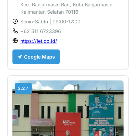
Kec. Banjarmasin Bar., Kota Banjarmasin,
Kalimantan Selatan 70116
Senin-Sabtu | 09:00-17:00
+62 511 6723396
https://jet.co.id/
Google Maps
3.2 ⭐